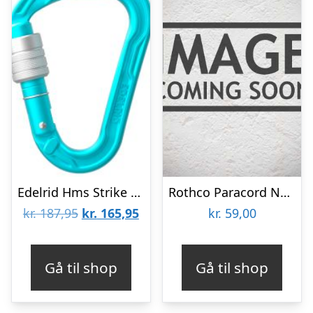
Edelrid Hms Strike Screw – Icemint – Str. Pcs – Karabinhage
Rothco Paracord Nøglering m. Karabinhage Sort – One Size
Den
Den
kr.
187,95
kr.
165,95
kr.
59,00
oprindelige
aktuelle
pris
pris
Gå til shop
Gå til shop
var:
er:
kr. 187,95.
kr. 165,95.