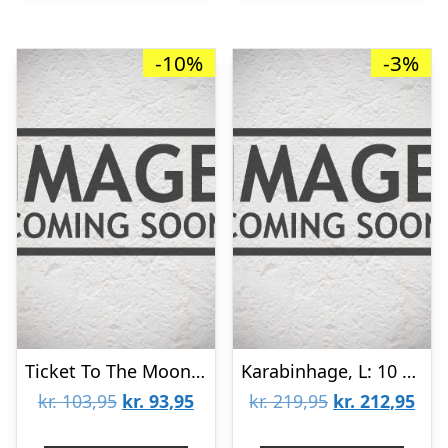
-10%
-3%
Ticket To The Moon Pack Of 8 Aluminium Accessory Carabiners – Black – Karabinhage
Karabinhage, L: 10 mm, forsølvet, 100stk.
Den
Den
Den
De
kr.
103,95
kr.
93,95
kr.
219,95
kr.
212,95
oprindelige
aktuelle
oprindelige
aktu