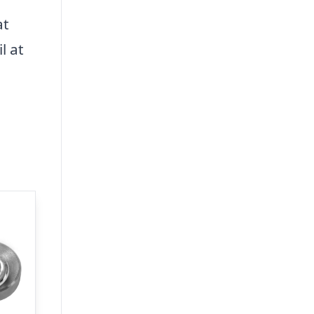
at
l at