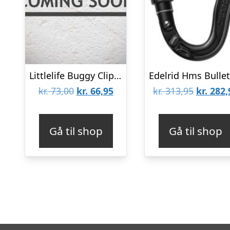
Littlelife Buggy Clip – Karabinhage
Den
Den
Den
kr.
73,00
kr.
66,95
kr.
313,95
kr.
282,
oprindelige
aktuelle
oprinde
pris
pris
pris
Gå til shop
Gå til shop
var:
er:
var:
kr. 73,00.
kr. 66,95.
kr. 313,